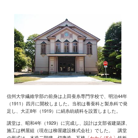
信州大学繊維学部の前身は上田蚕糸専門学校で、明治44年
（1911）四月に開校しました。当初は養蚕科と製糸科で発
足し、大正8年（1919）に絹糸紡績科を設置しました。
講堂は、昭和4年（1929）に完成し、設計は文部省建築課、
施工は桝屋組（現在は柳屋建設株式会社）でした。 講堂
の形式は、木造二階建、切妻造、瓦棒
〔かわらぼう〕
鉄板