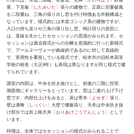
葺、下見板
〔したみいた〕
張りの建物で、正面に切妻破風
を二段重ね、三角の張り出し窓を付け特徴ある外観構成と
なっています。様式的には木造ゴシック系の建物ですが、
入口の持ち送りや三角の張り出し窓、時計回りの意匠に
は、直線を生かしたセセッションの意識がみられます。セ
セッションは過去様式からの分離を意識的に行った新様式
で、アールヌーヴォーが曲線的であるのに対して直線的
で、実用性を重視している様式です。松本市の旧松本高等
学校の校舎（大正9年）も表現は異なりますが同じ様式で建
てられています。
講堂の内部は、中央を吹き抜けとし、前後の二階に控室、
側面側にギャラリーをとっています。窓は二連の上げ下げ
窓です。内部仕上げをみると、床は寄木
〔よせぎ〕
張り、
壁は漆喰
〔しっくい〕
大壁で腰板張り、天井は中央吹き抜
け部分では折上格天井
〔おりあげごうてんじょう〕
として
います。
特徴は、全体ではセセッションの様式がみられることで