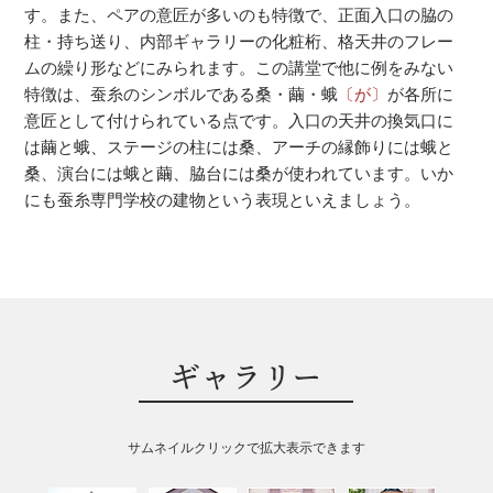
す。また、ペアの意匠が多いのも特徴で、正面入口の脇の
柱・持ち送り、内部ギャラリーの化粧桁、格天井のフレー
ムの繰り形などにみられます。この講堂で他に例をみない
特徴は、蚕糸のシンボルである桑・繭・蛾
〔が〕
が各所に
意匠として付けられている点です。入口の天井の換気口に
は繭と蛾、ステージの柱には桑、アーチの縁飾りには蛾と
桑、演台には蛾と繭、脇台には桑が使われています。いか
にも蚕糸専門学校の建物という表現といえましょう。
ギャラリー
サムネイルクリックで拡大表示できます