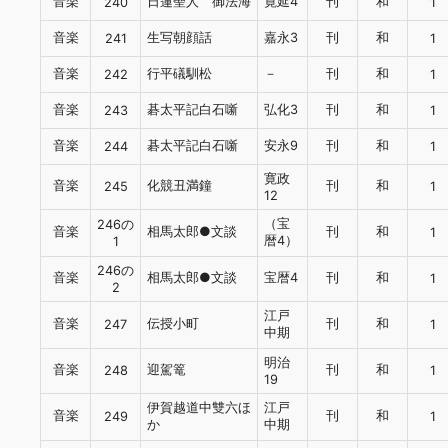
音楽
日蓮聖人 御法海
寛延4
刊
和
240
1
音楽
生写朝顔話
嘉永3
刊
和
241
1
音楽
行平礒馴松
－
刊
和
242
1
音楽
碁太平記白石噺
弘化3
刊
和
243
1
音楽
碁太平記白石噺
安永9
刊
和
244
1
寛政
音楽
化競丑満鐘
刊
和
245
1
12
（宝
246の
音楽
相馬太郎●文談
刊
和
1
暦4）
1
246の
音楽
相馬太郎●文談
宝暦4
刊
和
1
2
江戸
音楽
伝授小町
刊
和
247
1
中期
明治
音楽
迎駕篭
刊
和
248
1
19
伊賀越道中雙六ほ
江戸
音楽
刊
和
249
1
か
中期