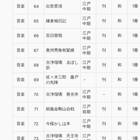
江戸
音楽
出世景清
刊
和
1冊
64
中期
江戸
音楽
鎌倉袖日記
刊
和
1冊
65
中期
江戸
音楽
百日曽我
刊
和
1冊
66
中期
江戸
音楽
奥州秀衡有髪婿
刊
和
1冊
67
中期
古浄瑠璃 ゑぼし
江戸
音楽
刊
和
1冊
68
折
中期
佐々木三郎 藤戸
音楽
－
刊
和
1冊
69
の先陣
江戸
音楽
古浄瑠璃 善光寺
－
和
1冊
70
中期
江戸
音楽
頼義金剛山合戦
刊
和
1冊
71
前期
江戸
音楽
今様かしは木
刊
和
1冊
72
中期
古浄瑠璃 天王寺
江戸
音楽
刊
和
1冊
73