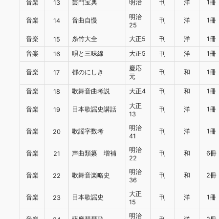
音楽
芸門宝典
明治
刊
洋
1冊
13
明治
音楽
音曲自慢
刊
洋
1冊
14
25
音楽
糸竹大全
大正5
刊
洋
1冊
15
音楽
唄と三味線
大正5
刊
洋
1冊
16
慶応
音楽
都のにしき
刊
和
1冊
17
元
音楽
歌舞音曲考説
大正4
刊
和
1冊
18
大正
音楽
日本歌謡史講話
刊
洋
1冊
19
13
明治
音楽
歌謡字数考
刊
洋
1冊
20
41
明治
音楽
声曲類纂 増補
刊
和
6冊
21
22
明治
音楽
歌舞音楽略史
刊
和
2冊
22
36
大正
音楽
日本歌謡史
刊
洋
1冊
23
15
明治