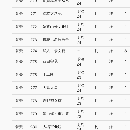
音楽
伊賀越道中双六
刊
洋
270
1
24
明治
音楽
絵本大功記
刊
洋
271
1
24
明治
音楽
妹背山婦女●訓
刊
洋
272
1
24
明治
音楽
蝶花形名歌島合
刊
洋
273
1
24
音楽
絵入 倭文範
－
刊
洋
274
8
明治
音楽
百日曽我
刊
洋
275
1
24
明治
音楽
十二段
刊
洋
276
1
23
明治
音楽
天智天皇
刊
洋
277
1
24
明治
音楽
吉野都女楠
刊
洋
278
1
23
明治
音楽
嫗山姥・重井筒
刊
洋
279
1
23
明治
音楽
大塔宮●鎧
刊
洋
280
1
24