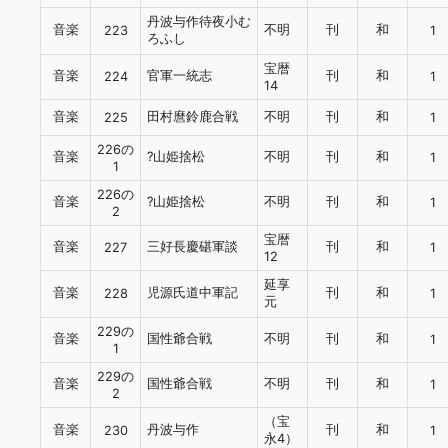
丹波与作待夜小む
音楽
不明
刊
和
223
1
ろふし
宝暦
音楽
官軍一統志
刊
和
224
1
14
音楽
田村麿鈴鹿合戦
不明
刊
和
225
1
226の
音楽
?山姫捨松
不明
刊
和
1
1
226の
音楽
?山姫捨松
不明
刊
和
1
2
宝暦
音楽
三好長慶碪軍談
刊
和
227
1
12
延享
音楽
児源氏道中軍記
刊
和
228
1
元
229の
音楽
国性爺合戦
不明
刊
和
1
1
229の
音楽
国性爺合戦
不明
刊
和
1
2
（宝
音楽
丹波与作
刊
和
230
1
永4）