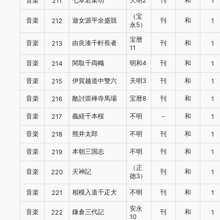
音楽
七草若菜功
天明2
刊
和
211
1
（宝
音楽
遊女源平全盛競
刊
和
212
1
永5）
宝暦
音楽
由良湊千軒長者
刊
和
213
1
11
音楽
関取千両幟
明和4
刊
和
214
1
音楽
伊賀越道中雙六
天明3
刊
和
215
1
音楽
敵討崇禅寺馬場
宝暦8
刊
和
216
1
音楽
義経千本桜
不明
－
和
217
1
音楽
熊井太郎
不明
刊
和
218
1
音楽
本朝三国志
不明
刊
和
219
1
（正
音楽
天神記
刊
和
220
1
徳3）
音楽
相模入道千疋犬
不明
刊
和
221
1
安永
音楽
鎌倉三代記
刊
和
222
1
10