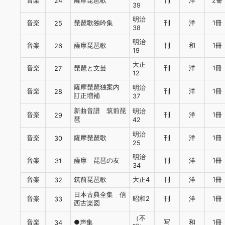
音楽
薩摩琵琶歌
刊
洋
2冊
24
39
明治
音楽
琵琶歌独吟集
刊
洋
1冊
25
38
明治
音楽
薩摩琵琶歌
刊
和
1冊
26
19
大正
音楽
琵琶と文芸
刊
洋
1冊
27
12
薩摩琵琶独案内
明治
音楽
刊
洋
1冊
28
訂正増補
37
新曲音譜 筑前琵
明治
音楽
刊
洋
1冊
29
琶
42
明治
音楽
薩摩琵琶歌
刊
洋
1冊
30
25
明治
音楽
薩摩 琵琶の友
刊
洋
1冊
31
34
音楽
筑前琵琶歌
大正4
刊
洋
1冊
32
日本古典全集 信
音楽
昭和2
刊
洋
1冊
33
西古楽図
（不
音楽
●声集
写
和
1冊
34