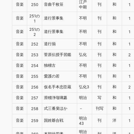
江戸
音楽
音曲千枚笹
刊
和
250
1
中期
251の
音楽
道行景事集
不明
刊
和
1
1
251の
音楽
道行景事集
不明
刊
和
1
2
音楽
道行揃
不明
刊
和
252
1
音楽
菅原伝授手習鑑
弘化
刊
和
253
2
音楽
独稽古
不明
刊
和
254
1
音楽
愛護の若
不明
刊
和
255
1
音楽
仮名手本忠臣蔵
弘化3
刊
和
256
2
音楽
滑稽浄瑠璃纂
明治
写
和
257
1
音楽
式三番叟ほか
－
刊写
和
258
1
明治
音楽
国姓爺合戦
刊
洋
259
1
43
明治
音楽
本朝廿四孝
刊
洋