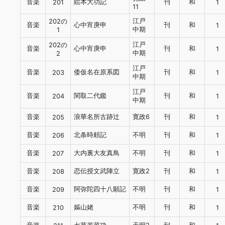
音楽
絵本大功記
刊
和
201
1
11
江戸
202の
音楽
心中宵庚申
刊
和
1
中期
1
江戸
202の
音楽
心中宵庚申
刊
和
1
中期
2
江戸
音楽
倭仮名在原系図
刊
和
203
1
中期
江戸
音楽
関取二代鑑
刊
和
204
1
中期
音楽
浪華名所古跡辻
寛政6
刊
和
205
1
音楽
北条時頼記
不明
刊
和
206
1
音楽
大内裏大友真鳥
不明
刊
和
207
1
音楽
恋伝授文武陣立
寛政2
刊
和
208
1
音楽
阿弥陀四十八願記
不明
刊
和
209
1
音楽
嫗山姥
不明
刊
和
210
1