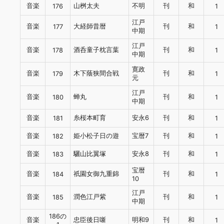
音楽
山桝太夫
不明
刊
和
176
1
江戸
音楽
大経師昔暦
刊
和
177
1
中期
江戸
音楽
酒呑童子枕言葉
刊
和
178
1
中期
寛政
音楽
木下蔭狭間合戦
刊
和
179
1
元
江戸
音楽
蝉丸
刊
和
180
1
中期
音楽
糸桜本町育
安永6
刊
和
181
1
音楽
姫小松子日の遊
宝暦7
刊
和
182
1
音楽
驪山比翼塚
安永8
刊
和
183
1
宝暦
音楽
祇園女御九重錦
刊
和
184
1
10
江戸
音楽
潤色江戸紫
刊
和
185
1
中期
186の
音楽
忠臣後日噺
明和9
刊
和
1