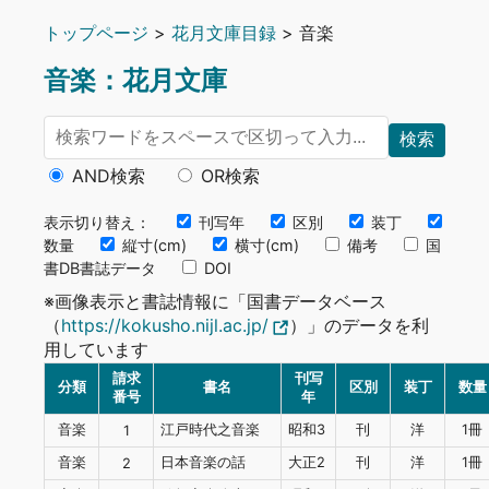
トップページ
>
花月文庫目録
> 音楽
音楽：花月文庫
検索
AND検索
OR検索
表示切り替え：
刊写年
区別
装丁
数量
縦寸(cm)
横寸(cm)
備考
国
書DB書誌データ
DOI
※画像表示と書誌情報に「国書データベース
（
https://kokusho.nijl.ac.jp/
）」のデータを利
用しています
請求
刊写
分類
書名
区別
装丁
数量
番号
年
音楽
江戸時代之音楽
昭和3
刊
洋
1冊
1
音楽
日本音楽の話
大正2
刊
洋
1冊
2