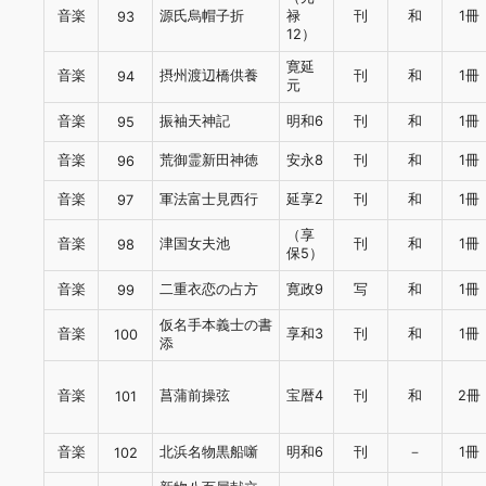
音楽
源氏烏帽子折
禄
刊
和
1冊
93
12）
寛延
音楽
摂州渡辺橋供養
刊
和
1冊
94
元
音楽
振袖天神記
明和6
刊
和
1冊
95
音楽
荒御霊新田神徳
安永8
刊
和
1冊
96
音楽
軍法富士見西行
延享2
刊
和
1冊
97
（享
音楽
津国女夫池
刊
和
1冊
98
保5）
音楽
二重衣恋の占方
寛政9
写
和
1冊
99
仮名手本義士の書
音楽
享和3
刊
和
1冊
100
添
音楽
菖蒲前操弦
宝暦4
刊
和
2冊
101
音楽
北浜名物黒船噺
明和6
刊
－
1冊
102