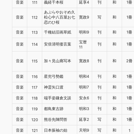
音楽
義経千本桜
延享4
刊
和
1冊
111
あぶらやおそめ久
音楽
松心中八百屋お七
寛政9
写
和
1冊
112
恋のひ桜
音楽
千種結旧画草紙
明和9
刊
和
1冊
113
宝暦
音楽
安倍清明倭言葉
刊
和
1冊
114
11
音楽
加々見山廊写本
寛政8
刊
和
2冊
115
音楽
星兜弓勢鑑
明和4
刊
和
1冊
116
音楽
神霊矢口渡
明和7
刊
和
1冊
117
音楽
端手姿鎌倉文談
安永6
刊
和
1冊
118
音楽
都鳥東古跡
明和3
刊
和
1冊
119
音楽
熊谷先陣問答
延享2
写
和
1冊
120
音楽
日本振袖の始
天明9
写
和
121
1