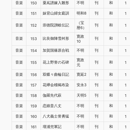
音楽
粟嶌譜嫁入雛形
不明
刊
和
150
1
音楽
妹背山婦女庭訓
明和8
刊
和
151
1
（宝
音楽
崇徳院讃岐伝記
刊
和
152
1
暦6）
寛政
音楽
比良御陣雪舛形
刊
和
153
1
10
音楽
加賀国篠原合戦
不明
刊
和
154
1
寛政
音楽
花上野誉の石碑
刊
和
155
1
元
音楽
双蝶々曲輪日記
寛延2
刊
和
156
1
音楽
花襷会稽褐布染
安永3
刊
和
157
1
音楽
伽羅先代萩
天明5
刊
和
158
1
音楽
恋娘昔八丈
不明
刊
和
159
1
音楽
八犬義士誉勇猛
不明
刊
和
160
1
音楽
壇浦兜軍記
不明
刊
和
161
1