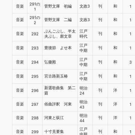
291の
音楽
菅野文庫 初編
文政3
刊
和
1
1
291の
音楽
菅野文庫 二編
文政3
刊
和
1
2
ぶんごぶし、半太
江戸
音楽
刊
和
292
1
夫ぶし、廓文章
時代
江戸
音楽
豊後節 よせ本
刊
和
293
1
中期
江戸
音楽
弘徽殿
刊
和
294
3
中期
江戸
音楽
宮古路新玉椿
刊
和
295
1
中期
新選歌曲集 第二
明治
音楽
刊
洋
296
1
篇
24
明治
音楽
俗曲評釈 河東
刊
洋
297
1
43
明治
音楽
河東と荻江
刊
洋
298
1
44
江戸
音楽
十寸見要集
刊
和
299
1
中期