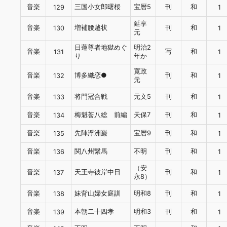
音楽
三国小女郎曙桜
宝暦5
刊
和
129
1
延享
音楽
増補腰越状
刊
和
130
1
元
日蓮尊者地獄めぐ
明治2
音楽
写
和
131
1
り
年か
寛政
音楽
博多織恋●
刊
和
132
1
元
音楽
将門冠合戦
元文5
刊
和
133
1
音楽
梅魁莟八総 前編
天保7
刊
和
134
1
音楽
先陣浮洲巌
宝暦9
刊
和
135
1
音楽
関八州繋馬
不明
刊
和
136
1
（安
音楽
天王寺彼岸中日
刊
和
137
1
永8）
音楽
妹背山婦女庭訓
明和8
刊
和
138
1
音楽
本朝二十四孝
明和3
刊
和
139
1