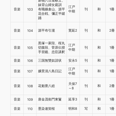
新物八百屋献立、
妹背山婦女庭訓
江戸
音楽
有職鎌倉山、源平
刊
和
1冊
103
中期
花合戦、彌正平鑓
踊
音楽
源平布引瀧
寛延2
刊
和
2冊
104
黒塚一家段、桜丸
江戸
音楽
切腹段、菅原伝授
刊
和
1冊
105
中期
手習鑑、忠臣講釈
音楽
三国無雙奴請状
安永5
刊
和
1冊
106
江戸
音楽
嬢景清八島日記
刊
和
1冊
107
中期
天保7
音楽
花魁蕾八総
刊
和
2冊
108
～8
音楽
唐金茂衛門東鬘
延享3
刊
和
1冊
109
音楽
墨染連契桜
明和8
写
和
1冊
110