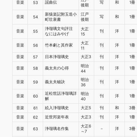
音楽
謡曲伝
写
和
1冊
53
後期
新猿楽記附玉造小
江戸
音楽
写
和
1冊
54
町壮衰書
後期
浄瑠璃文句評注
大正
音楽
刊
洋
1冊
55
なにはみやげ
15
大正
音楽
竹本劇と其作家
刊
洋
1冊
56
11
音楽
日本浄瑠璃史
大正3
刊
洋
1冊
57
明治
音楽
義太夫の心得
刊
洋
1冊
58
44
明治
音楽
義太夫秘訣
刊
洋
1冊
59
36
近松世話浄瑠璃詳
明治
音楽
刊
洋
1冊
60
解
40
音楽
絵入浄瑠璃史
大正5
刊
和
3冊
61
音楽
近世邦楽年表
大正3
刊
洋
1冊
62
大正6
音楽
浄瑠璃名作集
－
洋
3冊
63
～7