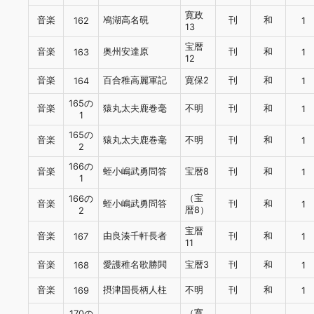
寛政
音楽
鳰湖高名硯
刊
和
162
1
13
宝暦
音楽
奥州安達原
刊
和
163
1
12
音楽
百合稚高麗軍記
寛保2
刊
和
164
1
165の
音楽
猿丸太夫鹿巻毫
不明
刊
和
1
1
165の
音楽
猿丸太夫鹿巻毫
不明
刊
和
1
2
166の
音楽
蛭小嶋武勇問答
宝暦8
刊
和
1
1
（宝
166の
音楽
蛭小嶋武勇問答
刊
和
1
暦8）
2
宝暦
音楽
由良湊千軒長者
刊
和
167
1
11
音楽
愛護稚名歌勝閧
宝暦3
刊
和
168
1
音楽
摂津国長柄人柱
不明
刊
和
169
1
（寛
170の