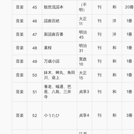
（不
音楽
観世流謡本
刊
和
20冊
45
明）
大正
音楽
謡曲百絶
刊
洋
1冊
46
11
明治
音楽
新謡曲百番
刊
洋
1冊
47
45
明治
音楽
素桜
刊
和
1冊
48
31
寛政
音楽
万歳小謡
刊
和
1冊
49
10
鉢木、蝉丸、角田
大正
音楽
刊
和
1冊
50
川、葵上
15
養老、蟻通、芭
音楽
蕉、八島、三井
貞享3
刊
和
1冊
51
寺
音楽
小うたひ
貞享4
刊
和
3冊
52
江戸