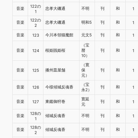
122の
音楽
忠孝大磯通
不明
刊
和
1
1
122の
音楽
忠孝大磯通
明和5
刊
和
1
2
音楽
今川本領猫魔館
元文5
刊
和
123
1
（宝
音楽
桜姫賎姫桜
暦
刊
和
124
1
10）
（寛
音楽
播州皿屋舗
保
刊
和
125
1
元）
（宝
音楽
今様傾城反魂香
刊
和
126
1
永2）
寛延
音楽
東鑑御狩巻
刊
和
127
1
元
128の
音楽
傾城反魂香
不明
刊
和
1
1
128の
音楽
傾城反魂香
不明
刊
和
1
2