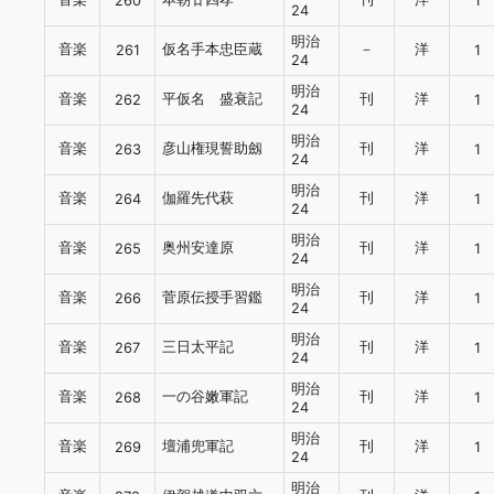
260
1
24
明治
音楽
仮名手本忠臣蔵
－
洋
261
1
24
明治
音楽
平仮名 盛衰記
刊
洋
262
1
24
明治
音楽
彦山権現誓助劔
刊
洋
263
1
24
明治
音楽
伽羅先代萩
刊
洋
264
1
24
明治
音楽
奥州安達原
刊
洋
265
1
24
明治
音楽
菅原伝授手習鑑
刊
洋
266
1
24
明治
音楽
三日太平記
刊
洋
267
1
24
明治
音楽
一の谷嫩軍記
刊
洋
268
1
24
明治
音楽
壇浦兜軍記
刊
洋
269
1
24
明治