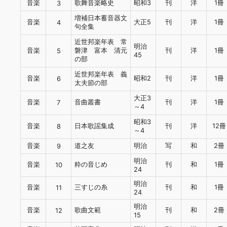
音楽
歌舞音楽略史
昭和3
刊
洋
1冊
3
増補日本蓄音器文
音楽
大正5
刊
洋
1冊
4
句全集
近世邦楽年表 常
明治
音楽
磐津 富本 清元
刊
洋
1冊
5
45
の部
近世邦楽年表 義
音楽
昭和2
刊
洋
1冊
6
太夫節の部
大正3
音楽
音曲叢書
刊
洋
1冊
7
～4
昭和3
音楽
日本歌謡集成
刊
洋
12冊
8
～4
音楽
道之友
明治
写
和
2冊
9
明治
音楽
粋の音じめ
刊
和
1冊
10
24
明治
音楽
三すじの糸
刊
和
1冊
11
24
明治
音楽
歌曲文範
刊
和
2冊
12
15