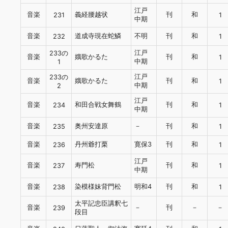
江戸
音楽
義経腰越状
刊
和
231
1
中期
音楽
道成寺現在蛇鱗
不明
刊
和
232
1
江戸
233の
音楽
娥歌かるた
刊
和
1
中期
1
江戸
233の
音楽
娥歌かるた
刊
和
1
中期
2
江戸
音楽
和田合戦女舞鶴
刊
和
234
1
中期
音楽
奥州安達原
－
刊
和
235
1
音楽
丹州爺打栗
寛保3
刊
和
236
1
江戸
音楽
寿門松
刊
和
237
1
中期
音楽
染模様妹背門松
明和4
刊
和
238
1
太平記忠臣講釈七
音楽
－
刊
－
－
239
段目