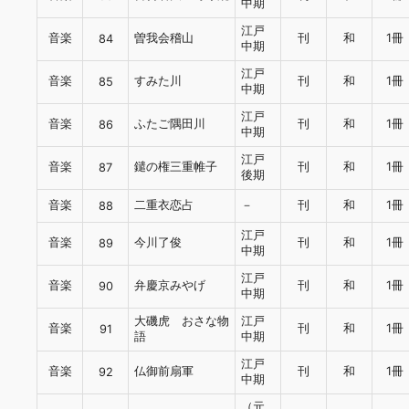
中期
江戸
音楽
曽我会稽山
刊
和
1冊
84
中期
江戸
音楽
すみた川
刊
和
1冊
85
中期
江戸
音楽
ふたご隅田川
刊
和
1冊
86
中期
江戸
音楽
鑓の権三重帷子
刊
和
1冊
87
後期
音楽
二重衣恋占
－
刊
和
1冊
88
江戸
音楽
今川了俊
刊
和
1冊
89
中期
江戸
音楽
弁慶京みやげ
刊
和
1冊
90
中期
大磯虎 おさな物
江戸
音楽
刊
和
1冊
91
語
中期
江戸
音楽
仏御前扇軍
刊
和
1冊
92
中期
（元