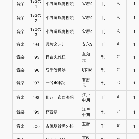
193の
音楽
小野道風青柳硯
宝暦4
刊
和
1
1
193の
音楽
小野道風青柳硯
宝暦4
刊
和
1
2
193の
音楽
小野道風青柳硯
宝暦4
刊
和
1
3
音楽
霊験宮戸川
安永9
刊
和
194
1
享和
音楽
日吉丸稚桜
刊
和
195
1
元
音楽
弓勢智勇湊
明和8
刊
和
196
1
宝暦
音楽
一谷●軍記
刊
和
197
1
元
江戸
音楽
那須与市西海硯
刊
和
198
1
中期
江戸
音楽
楠昔噺
刊
和
199
1
中期
宝暦
音楽
古戦場鐘懸の松
刊
和
200
1
11
寛政