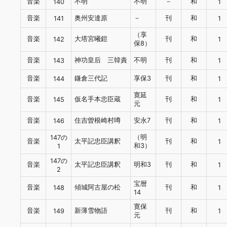
音楽
不明
不明
－
和
140
1
音楽
奥州安達原
－
刊
和
141
1
（享
音楽
大塔宮曦鎧
刊
和
142
1
保8）
音楽
神功皇后 三韓責
不明
刊
和
143
1
音楽
鎌倉三代記
享保3
刊
和
144
1
寛延
音楽
仮名手本忠臣蔵
刊
和
145
1
元
音楽
住吉曽根崎村噂
安永7
刊
和
146
1
（明
147の
音楽
太平記忠臣講釈
刊
和
1
和3）
1
147の
音楽
太平記忠臣講釈
明和3
刊
和
1
2
宝暦
音楽
傾城阿古屋の松
刊
和
148
1
14
寛保
音楽
新薄雪物語
刊
和
149
1
元