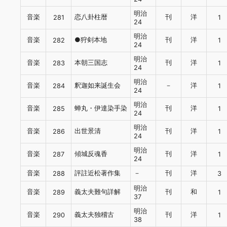
明治
音楽
恋八卦柱暦
刊
洋
281
1
24
明治
音楽
●狩剣本地
刊
洋
282
1
24
明治
音楽
本朝三国志
刊
洋
283
1
24
明治
音楽
釈迦如来誕生会
－
洋
284
1
24
明治
音楽
蝉丸・伊達染手染
刊
洋
285
1
24
明治
音楽
出世景清
刊
洋
286
1
24
明治
音楽
傾城反魂香
刊
洋
287
1
24
音楽
評註近松著作集
－
刊
洋
288
3
明治
音楽
義太夫難句詳解
刊
和
289
1
37
明治
音楽
義太夫独稽古
刊
洋
290
1
38