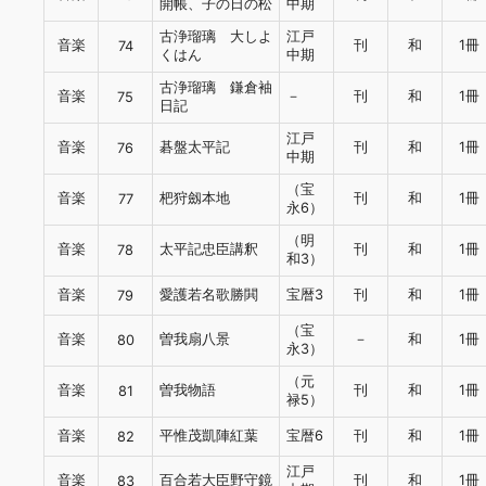
開帳、子の日の松
中期
古浄瑠璃 大しよ
江戸
音楽
刊
和
1冊
74
くはん
中期
古浄瑠璃 鎌倉袖
音楽
－
刊
和
1冊
75
日記
江戸
音楽
碁盤太平記
刊
和
1冊
76
中期
（宝
音楽
杷狩劔本地
刊
和
1冊
77
永6）
（明
音楽
太平記忠臣講釈
刊
和
1冊
78
和3）
音楽
愛護若名歌勝閧
宝暦3
刊
和
1冊
79
（宝
音楽
曽我扇八景
－
和
1冊
80
永3）
（元
音楽
曽我物語
刊
和
1冊
81
禄5）
音楽
平惟茂凱陣紅葉
宝暦6
刊
和
1冊
82
江戸
音楽
百合若大臣野守鏡
刊
和
1冊
83