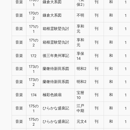
音楽
鎌倉大系図
刊
和
1
保2）
1
170の
音楽
鎌倉大系図
不明
刊
和
1
2
享和
171の
音楽
箱根霊験躄仇討
刊
和
1
元
1
享和
171の
音楽
箱根霊験躄仇討
刊
和
1
元
2
享保
音楽
後三年奥州軍記
刊
和
172
1
14
173の
音楽
蘭奢待新田系図
明和2
刊
和
1
1
173の
音楽
蘭奢待新田系図
明和2
刊
和
1
2
宝暦
音楽
極彩色娘扇
刊
和
174
1
10
江戸
175の
音楽
ひらかな盛衰記
刊
和
1
中期
1
175の
音楽
ひらかな盛衰記
元文4
刊
和
1
2