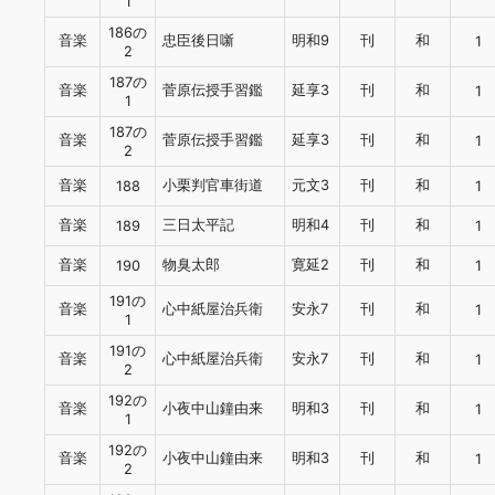
1
186の
音楽
忠臣後日噺
明和9
刊
和
1
2
187の
音楽
菅原伝授手習鑑
延享3
刊
和
1
1
187の
音楽
菅原伝授手習鑑
延享3
刊
和
1
2
音楽
小栗判官車街道
元文3
刊
和
188
1
音楽
三日太平記
明和4
刊
和
189
1
音楽
物臭太郎
寛延2
刊
和
190
1
191の
音楽
心中紙屋治兵衛
安永7
刊
和
1
1
191の
音楽
心中紙屋治兵衛
安永7
刊
和
1
2
192の
音楽
小夜中山鐘由来
明和3
刊
和
1
1
192の
音楽
小夜中山鐘由来
明和3
刊
和
1
2