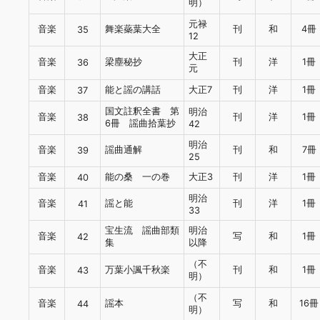
明）
元禄
音楽
舞楽蘂葉大全
刊
和
4冊
35
12
大正
音楽
梁塵秘抄
刊
洋
1冊
36
元
音楽
能と謡の講話
大正7
刊
洋
1冊
37
国文註釈全書 第
明治
音楽
刊
洋
1冊
38
6冊 謡曲拾葉抄
42
明治
音楽
謡曲通解
刊
和
7冊
39
25
音楽
能の桑 一の巻
大正3
刊
洋
1冊
40
明治
音楽
謡と能
刊
洋
1冊
41
33
宝生流 謡曲部類
明治
音楽
写
和
1冊
42
集
以降
（不
音楽
万葉小諷千秋楽
刊
和
1冊
43
明）
（不
音楽
謡本
写
和
16冊
44
明）