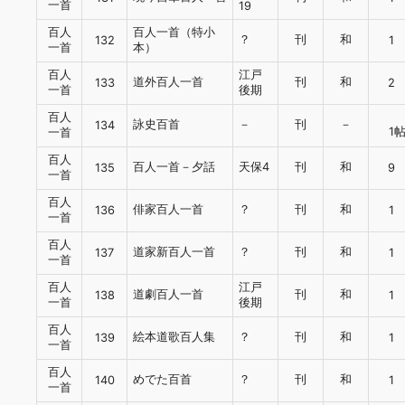
一首
19
百人
百人一首（特小
？
刊
和
132
1
一首
本）
百人
江戸
道外百人一首
刊
和
133
2
一首
後期
百人
詠史百首
－
刊
－
134
1
一首
百人
百人一首－夕話
天保4
刊
和
135
9
一首
百人
俳家百人一首
？
刊
和
136
1
一首
百人
道家新百人一首
？
刊
和
137
1
一首
百人
江戸
道劇百人一首
刊
和
138
1
一首
後期
百人
絵本道歌百人集
？
刊
和
139
1
一首
百人
めでた百首
？
刊
和
140
1
一首