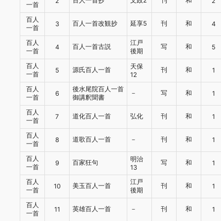
百人一首抄
文政2
刊
和
2
2
一首
百人
百人一首改観抄
延享5
刊
和
3
4
一首
百人
江戸
百人一首古説
写
和
4
5
一首
後期
百人
天保
源氏百人一首
刊
和
5
1
一首
12
百人
後水尾院百人一首
－
写
和
6
1
一首
御講釈聞書
百人
道化百人一首
弘化
刊
和
7
1
一首
百人
道歌百人一首
－
刊
和
8
1
一首
百人
明治
百家狂句
写
和
9
1
一首
13
百人
江戸
美玉百人一首
刊
和
10
1
一首
後期
百人
英雄百人一首
－
刊
和
11
1
一首