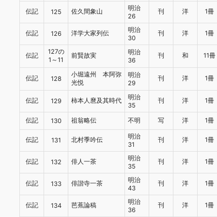
明治
伝記
佐久間象山
刊
洋
1冊
125
26
明治
伝記
洋学大家列伝
刊
洋
1冊
126
30
127の
明治
伝記
前賢故実
刊
和
11冊
1～11
36
小堀遠州 本阿弥
明治
伝記
刊
洋
1冊
128
光悦
29
明治
伝記
柿本人麿及其時代
刊
洋
1冊
129
35
伝記
祖翁略伝
不明
写
洋
1冊
130
明治
伝記
北村季吟伝
刊
洋
1冊
131
31
明治
伝記
俳人一茶
刊
洋
1冊
132
35
明治
伝記
俳諧寺一茶
刊
洋
1冊
133
43
明治
伝記
芭蕉論稿
刊
洋
1冊
134
36