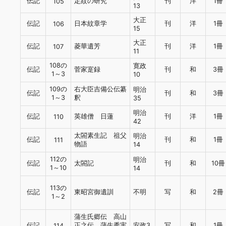
伝記
定紋の研究
刊
洋
1冊
105
13
大正
伝記
日本紋章学
刊
洋
1冊
106
15
大正
伝記
菱華遺芳
刊
洋
1冊
107
11
108の
寛政
伝記
菅家寔録
刊
和
3冊
1～3
10
109の
右大臣吉備公伝纂
明治
伝記
刊
和
3冊
1～3
釈
35
明治
伝記
英雄僧 日蓮
刊
洋
1冊
110
42
太閤素生記 祖父
明治
伝記
刊
和
1冊
111
物語
14
112の
明治
伝記
太閤記
刊
和
10冊
1～10
14
113の
伝記
東昭宮御遺訓
不明
写
和
2冊
1～2
蒲生氏郷伝 高山
伝記
正之伝 蒲生秀実
安政3
写
和
1冊
114