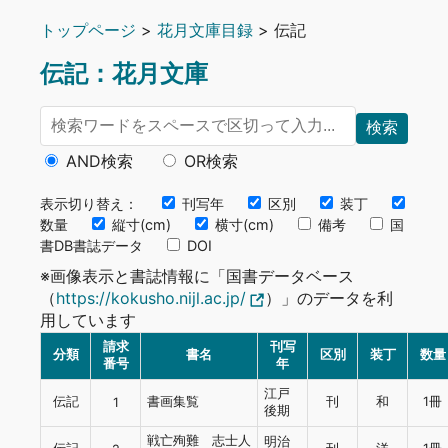
トップページ
>
花月文庫目録
> 伝記
伝記：花月文庫
検索
AND検索
OR検索
表示切り替え：
刊写年
区別
装丁
数量
縦寸(cm)
横寸(cm)
備考
国
書DB書誌データ
DOI
※画像表示と書誌情報に「国書データベース
（
https://kokusho.nijl.ac.jp/
）」のデータを利
用しています
請求
刊写
分類
書名
区別
装丁
数量
番号
年
江戸
伝記
書画集覧
刊
和
1冊
1
後期
戦亡殉難 志士人
明治