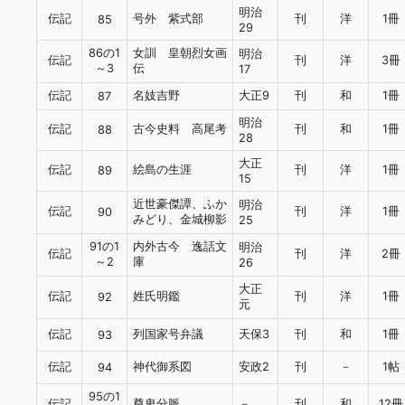
明治
伝記
号外 紫式部
刊
洋
1冊
85
29
86の1
女訓 皇朝烈女画
明治
伝記
刊
洋
3冊
～3
伝
17
伝記
名妓吉野
大正9
刊
和
1冊
87
明治
伝記
古今史料 高尾考
刊
和
1冊
88
28
大正
伝記
絵島の生涯
刊
洋
1冊
89
15
近世豪傑譚、ふか
明治
伝記
刊
洋
1冊
90
みどり、金城柳影
25
91の1
内外古今 逸話文
明治
伝記
刊
洋
2冊
～2
庫
26
大正
伝記
姓氏明鑑
刊
洋
1冊
92
元
伝記
列国家号弁議
天保3
刊
和
1冊
93
伝記
神代御系図
安政2
刊
－
1帖
94
95の1
伝記
尊卑分脈
－
刊
和
12冊