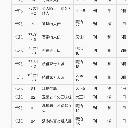
74
75の1
名人畸人 続名人
伝記
大正8
刊
洋
2冊
～2
畸人
明治
伝記
近世畸人伝
刊
洋
1冊
76
21
77の1
伝記
百家畸人伝
天保6
刊
和
5冊
～5
78の1
明治
伝記
俳家奇人伝
刊
和
3冊
～3
18
79の1
明治
伝記
続俳家奇人談
刊
和
3冊
～3
18
80の1
天保
伝記
続俳家奇人談
刊
和
3冊
～3
12
伝記
江島生島
大正5
刊
洋
1冊
81
伝記
玉菊とその三味線
大正9
刊
洋
1冊
82
赤穂義士烈婦銘々
明治
伝記
刊
和
1冊
83
伝
14
明治
伝記
清少納言と紫式部
刊
洋
1冊
84
35