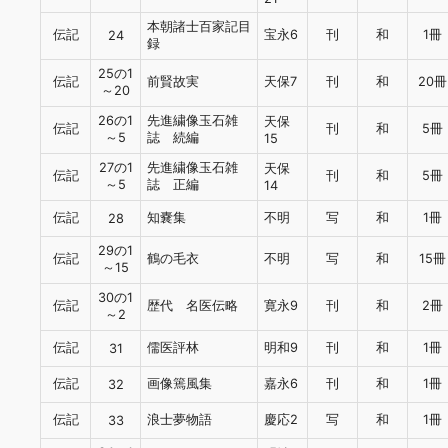
本朝諸士百家記目
伝記
宝永6
刊
和
1冊
24
録
25の1
伝記
前賢故実
天保7
刊
和
20冊
～20
26の1
先進繍像玉石雑
天保
伝記
刊
和
5冊
～5
誌 続編
15
27の1
先進繍像玉石雑
天保
伝記
刊
和
5冊
～5
誌 正編
14
伝記
知嚢集
不明
写
和
1冊
28
29の1
伝記
鶴の毛衣
不明
写
和
15冊
～15
30の1
伝記
歴代 名医伝略
寛永9
刊
和
2冊
～2
伝記
儒医評林
明和9
刊
和
1冊
31
伝記
画像篶風集
嘉永6
刊
和
1冊
32
伝記
浪士夢物語
慶応2
写
和
1冊
33