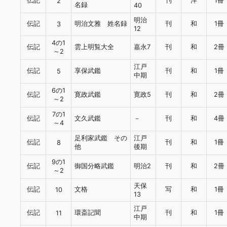
伝記
刊
洋
1冊
2
名録
40
明治
伝記
明治文雅 姓名録
刊
和
1冊
3
12
4の1
伝記
雲上明覧大全
嘉永7
刊
和
2冊
～2
江戸
伝記
享保武鑑
刊
和
1冊
5
中期
6の1
伝記
寛政武鑑
寛政5
刊
和
2冊
～2
7の1
伝記
文久武鑑
－
刊
和
4冊
～4
足利家武鑑 その
江戸
伝記
刊
和
1冊
8
他
後期
9の1
伝記
御国分略武鑑
明治2
刊
和
2冊
～2
天保
伝記
文格
写
和
1冊
10
13
江戸
伝記
環斎記聞
刊
和
1冊
11
中期