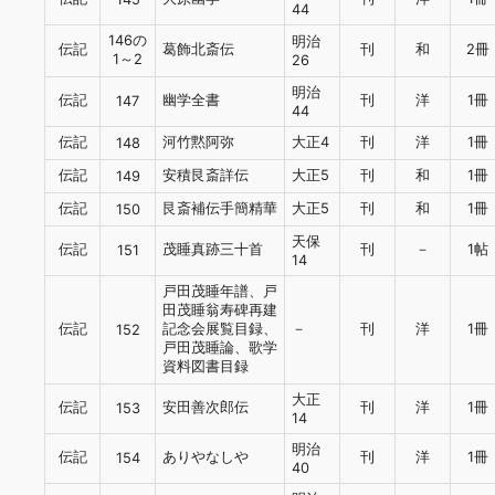
44
146の
明治
伝記
葛飾北斎伝
刊
和
2冊
1～2
26
明治
伝記
幽学全書
刊
洋
1冊
147
44
伝記
河竹黙阿弥
大正4
刊
洋
1冊
148
伝記
安積艮斎詳伝
大正5
刊
和
1冊
149
伝記
艮斎補伝手簡精華
大正5
刊
和
1冊
150
天保
伝記
茂睡真跡三十首
刊
－
1帖
151
14
戸田茂睡年譜、戸
田茂睡翁寿碑再建
伝記
記念会展覧目録、
－
刊
洋
1冊
152
戸田茂睡論、歌学
資料図書目録
大正
伝記
安田善次郎伝
刊
洋
1冊
153
14
明治
伝記
ありやなしや
刊
洋
1冊
154
40