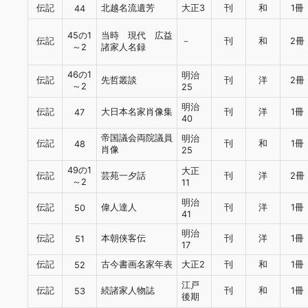
伝記
北越名流遺芳
大正3
刊
和
1冊
44
45の1
当時 現代 広益
伝記
－
刊
和
2冊
～2
諸家人名録
46の1
明治
伝記
先哲叢談
刊
洋
2冊
～2
25
明治
伝記
大日本名家肖像集
刊
洋
1冊
47
40
帝国議会両院議員
明治
伝記
刊
和
1冊
48
肖像
25
49の1
大正
伝記
芸苑一夕話
刊
洋
2冊
～2
11
明治
伝記
偉人達人
刊
洋
1冊
50
41
明治
伝記
本朝侠客伝
刊
洋
1冊
51
17
伝記
古今書画名家年表
大正2
刊
和
1冊
52
江戸
伝記
続諸家人物誌
刊
和
1冊
53
後期