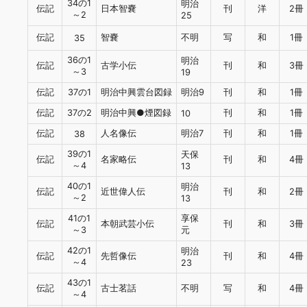
34の1
明治
伝記
日本智嚢
刊
洋
2冊
～2
25
伝記
智嚢
不明
写
和
1冊
35
36の1
明治
伝記
古学小伝
刊
和
3冊
～3
19
伝記
37の1
明治中興雲台図録
明治9
刊
和
1冊
伝記
37の2
明治中興●煙図録
刊
和
1冊
10
伝記
人名像伝
明治7
刊
和
1冊
38
39の1
天保
伝記
名家略伝
刊
和
4冊
～4
13
40の1
明治
伝記
近世偉人伝
刊
和
2冊
～2
13
41の1
享保
伝記
本朝武芸小伝
刊
和
3冊
～3
元
42の1
明治
伝記
先哲像伝
刊
和
4冊
～4
23
43の1
伝記
古士茗話
不明
写
和
4冊
～4