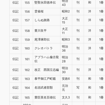
明治
伝記
堅聖永田徳本伝
刊
和
1冊
155
43
伝記
雲雀桜
昭和2
刊
洋
1冊
156
大正
伝記
しらぬ旅路
刊
洋
1冊
157
15
大正
伝記
豊川良平
刊
洋
1冊
158
11
伝記
尾澤琢郎伝
昭和3
刊
洋
1冊
159
明治
伝記
クレオパトラ
刊
洋
1冊
160
36
アブラハム倫古龍
明治
伝記
刊
洋
1冊
161
伝
28
明治
伝記
改正 西国立志編
刊
洋
1冊
162
30
伝記
泰平御江戸町鑑
安政6
刊
和
1冊
163
元治
伝記
名頭武者部類
写
和
1冊
164
元
伝記
豊臣英名百雄伝
文久3
刊
和
1冊
165