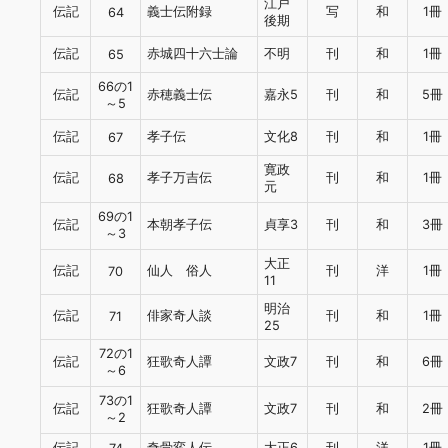
江戸
伝記
義士伝附録
写
和
1冊
64
後期
伝記
赤城四十六士論
不明
刊
和
1冊
65
66の1
伝記
赤穂義士伝
嘉永5
刊
和
5冊
～5
伝記
孝子伝
文化8
刊
和
1冊
67
寛政
伝記
孝子万吉伝
刊
和
1冊
68
元
69の1
伝記
本朝孝子伝
貞享3
刊
和
3冊
～3
大正
伝記
仙人 俗人
刊
洋
1冊
70
11
明治
伝記
俳家奇人談
刊
和
1冊
71
25
72の1
伝記
狂歌奇人譚
文政7
刊
和
6冊
～6
73の1
伝記
狂歌奇人譚
文政7
刊
和
2冊
～2
伝記
奇骨変人伝
大正6
刊
洋
1冊