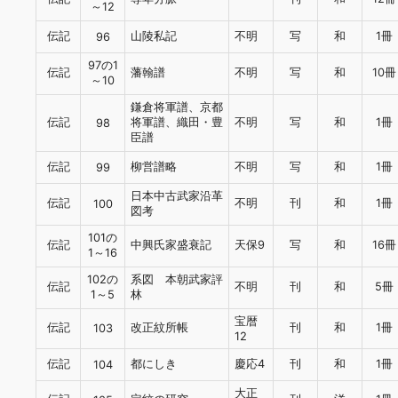
～12
伝記
山陵私記
不明
写
和
1冊
96
97の1
伝記
藩翰譜
不明
写
和
10冊
～10
鎌倉将軍譜、京都
伝記
将軍譜、織田・豊
不明
写
和
1冊
98
臣譜
伝記
柳営譜略
不明
写
和
1冊
99
日本中古武家沿革
伝記
不明
刊
和
1冊
100
図考
101の
伝記
中興氏家盛衰記
天保9
写
和
16冊
1～16
102の
系図 本朝武家評
伝記
不明
刊
和
5冊
1～5
林
宝暦
伝記
改正紋所帳
刊
和
1冊
103
12
伝記
都にしき
慶応4
刊
和
1冊
104
大正