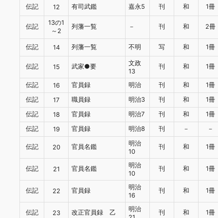
伝記
有司武鑑
嘉永5
刊
和
1冊
12
13の1
伝記
列藩一覧
－
刊
和
2冊
～2
伝記
列藩一覧
不明
写
和
1冊
14
文政
伝記
武家●要
刊
和
1冊
15
13
伝記
官員録
明治
刊
和
1冊
16
伝記
職員録
明治3
刊
和
1冊
17
伝記
官員録
明治7
刊
和
1冊
18
伝記
官員録
明治8
刊
－
－
19
明治
伝記
官員名鑑
刊
和
1冊
20
10
明治
伝記
官員名鑑
刊
和
1冊
21
10
明治
伝記
官員録
刊
和
1冊
22
16
明治
伝記
改正官員録 乙
刊
和
1冊
23
21