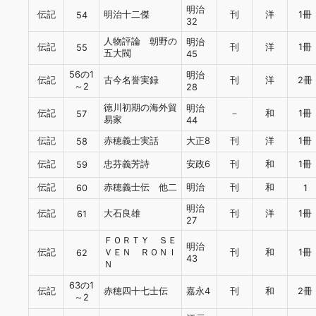
明治
伝記
明治十二傑
刊
洋
1冊
54
32
人物評論 朝野の
明治
伝記
刊
洋
1冊
55
五大閥
45
56の1
明治
伝記
古今名誉実録
刊
洋
2冊
～2
28
徳川初期の海外貿
明治
伝記
－
和
1冊
57
易家
44
伝記
赤穂義士実話
大正8
刊
洋
1冊
58
伝記
忠芬義芳詩
安政6
刊
和
1冊
59
伝記
赤穂義士伝 他二
明治
刊
和
60
1
明治
伝記
大石良雄
刊
洋
1冊
61
27
ＦＯＲＴＹ ＳＥ
明治
伝記
ＶＥＮ ＲＯＮＩ
刊
和
1冊
62
43
Ｎ
63の1
伝記
赤穂四十七士伝
嘉永4
刊
和
2冊
～2