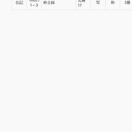
166の
元禄
伝記
粋士録
写
和
3冊
1～3
17