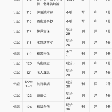
伝 北條義時論
伝記
御遺誡附録
不明
写
和
1冊
115
伝記
西山遺事抄
不明
写
和
1冊
116
明治
伝記
柳澤吉保
刊
洋
1冊
117
29
明治
伝記
水野越前守
刊
洋
1冊
118
26
大正
伝記
柳沢吉保
刊
洋
1冊
119
10
伝記
高山操志
明治3
刊
和
1冊
120
明治
伝記
名人逸話
刊
洋
1冊
121
29
122の
明治
伝記
芸苑叢話
刊
洋
2冊
1～2
30
明治
伝記
遊侠伝
刊
洋
1冊
123
34
明治
伝記
福翁自伝
刊
洋
1冊
124
36