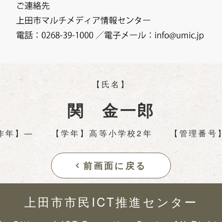
【氏名】
関 金一郎
作年】―
【学年】高等小学校2年
【管理番号】
前画面に戻る
上田市市民ICT推進センター