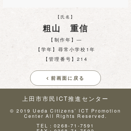
【氏名】
粗山 重信
【制作年】―
【学年】尋常小学校1年
【管理番号】214
前画面に戻る
上田市市民ICT推進センター
© 2019 Ueda Citizens’ ICT Promotion
Center All Rights Reserved.
TEL：0268-71-7591
FAX：0268-71-7592