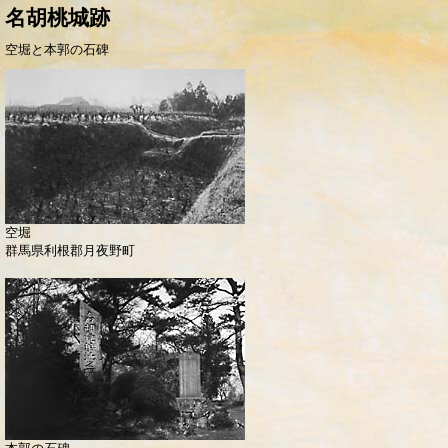
名胡桃城跡
空堀と本郭の石碑
空堀
群馬県利根郡月夜野町