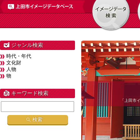
ジャンル検索
時代・年代
文化財
人物
物
キーワード検索
「上田市
検索