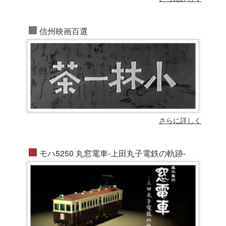
信州映画百選
さらに詳しく
モハ5250 丸窓電車-上田丸子電鉄の軌跡-