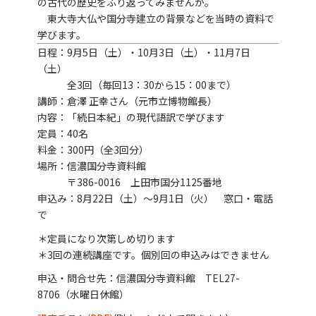
の古代の歴史をふり返ってみませんか。
東大寺大仏や国分寺建立の背景などを当時の資料で
学びます。
日程：9月5日（土）・10月3日（土）・11月7日
（土）
全3回（毎回13：30から15：00まで）
講師：倉澤 正幸さん（元市立博物館長）
内容：「続日本紀」の現代語訳で学びます
定員：40名
料金：300円（全3回分）
場所：信濃国分寺資料館
〒386-0016 上田市国分1125番地
申込み：8月22日（土）～9月1日（火） 窓口・電話
で
＊定員になり次第しめ切ります
＊3回の連続講座です。個別回の申込みはできません
申込・問合せ先：信濃国分寺資料館 TEL27-
8706（水曜日休館）