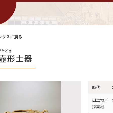
ー
ックスに戻る
がたどき
壺形土器
時代
出土地／
採集地