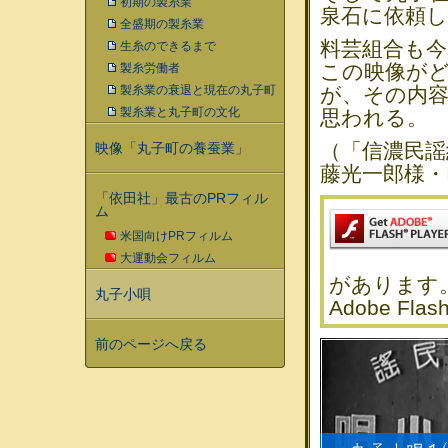
初期の製糸業
泉石に依頼
全盛期の製糸業
料芸組合も今
生糸のできるまで
この映像が
製糸労働者
製糸業の衰退と現在の丸子町
が、その内
製糸業と丸子町の文化
思われる。
（「信濃民謡
映像「丸子町の養蚕業」
藤光一郎様・
「依田社」最古のPRフィル
ム
米国向けPRフィルム
大運動会フィルム
があります
丸子小唄
Adobe F
前のページへ戻る