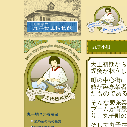
丸子小唄
大正初期か
煙突が林立し
町の中心街に
妓が製糸業
たものであ
そんな製糸業
ブームが背景
丸子地区の養蚕業
り、丸子町
製糸業発展の基盤
そして丸子